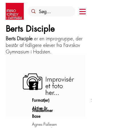
Berts Disciple
Berts Disciple
er en impro-gruppe, der
består af tidligere elever fra Favrskov
Gymnasium i Hadsten.
Format(er)
Shortform
Aktive år
Medlemmer
Base
Agnes Pallesen