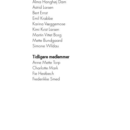
Alma Hanghøj Dam
Astrid Larsen
Bert Ernst
Emil Krabbe
Karina Væggemose
Kimi Kvist Larsen
Martin Vittet Borg
Mette Bundgaard
Simone Wildau
Tidligere medlemmer
Anne Mette Torp
Charlotte Mark
Fie Hestbech
Frederikke Smed
Jens Jacob Kvist
Mia Bech
Pernille Bang
Søren Højgaard