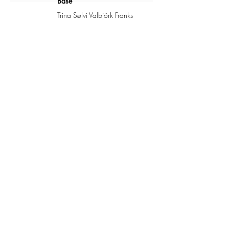
Base
Trina Sølvi Valbjörk Franks