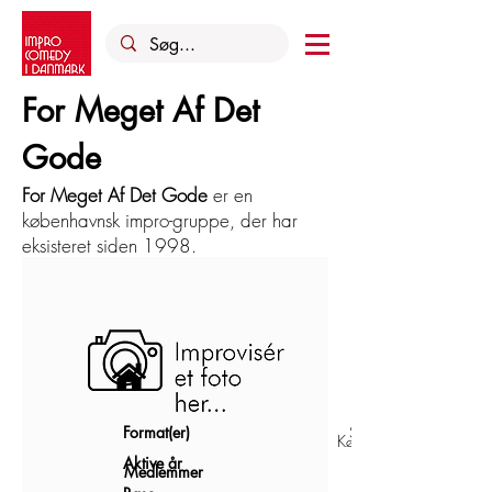
For Meget Af Det
Gode
For Meget Af Det Gode
er en
københavnsk impro-gruppe, der har
eksisteret siden 1998.
Format(er)
Shortform
København
Aktive år
Medlemmer