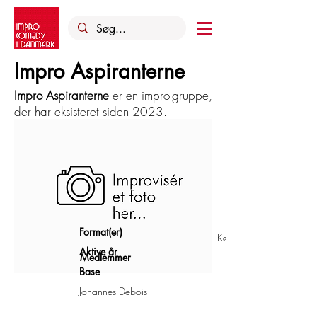
Impro Aspiranterne
Impro Aspiranterne
er en impro-gruppe,
der har eksisteret siden 2023.
Format(er)
København
Aktive år
Medlemmer
Base
Johannes Debois