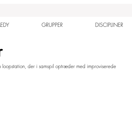
EDY
GRUPPER
DISCIPLINER
r
én loopstation, der i samspil optræder med improviserede