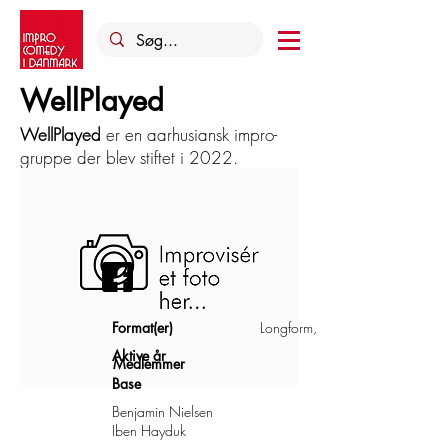
WellPlayed
WellPlayed
er en aarhusiansk impro-
gruppe der blev stiftet i 2022.
Format(er)
Longform, shortform
Aktive år
Medlemmer
Base
Benjamin Nielsen
Iben Hayduk