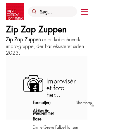
Zip Zap Zuppen
Zip Zap Zuppen
er en københavnsk
impro-gruppe, der har eksisteret siden
2023.
Format(er)
Shortform, longform
København
Aktive år
Medlemmer
Base
Emilie Greve Falbe-Hansen