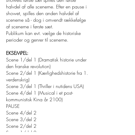
showets første sæt spilles den første
halvdel af alle scenerne. Efter en pause i
showet, spilles den anden halvdel af
scenerne så - dog i omvendt rækkefølge
af scenerne i første sæt.
Publikum kan evt. vælge de historiske
perioder og genrer til scenerne.
EKSEMPEL:
Scene 1/del 1 (Dramatisk historie under
den franske revolution)
Scene 2/del 1 (Kærlighedshistorie fra 1.
verdenskrig)
Scene 3/del 1 (Thriller i nutidens USA)
Scene 4/del 1 (Musical i et post-
kommunistisk Kina år 2100)
PAUSE
Scene 4/del 2
Scene 3/del 2
Scene 2/del 2
Scene 1/del 2