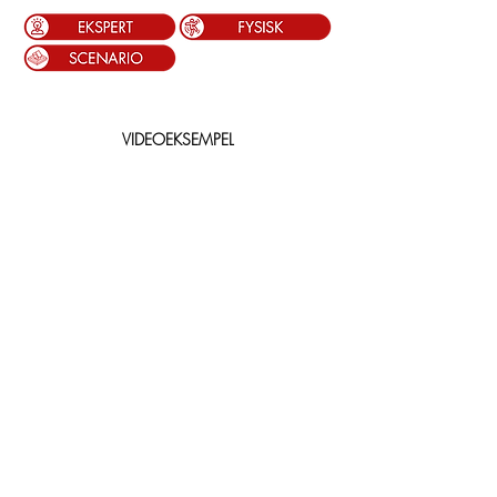
VIDEOEKSEMPEL