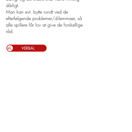
dårligt.
Man kan evt. bytte rundt ved de
efterfølgende problemer/dilemmaer, så
alle spillere får lov at give de forskellige
råd.
Bedøm disciplinen
Vælg hvor mange stjerner du vil give disciplinen
©
2020-2026
Impro Comedy i Danmark