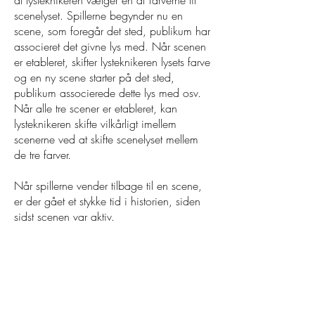
at lysteknikeren vælger én af farverne til
scenelyset. Spillerne begynder nu en
scene, som foregår det sted, publikum har
associeret det givne lys med. Når scenen
er etableret, skifter lysteknikeren lysets farve
og en ny scene starter på det sted,
publikum associerede dette lys med osv.
Når alle tre scener er etableret, kan
lysteknikeren skifte vilkårligt imellem
scenerne ved at skifte scenelyset mellem
de tre farver.
Når spillerne vender tilbage til en scene,
er der gået et stykke tid i historien, siden
sidst scenen var aktiv.