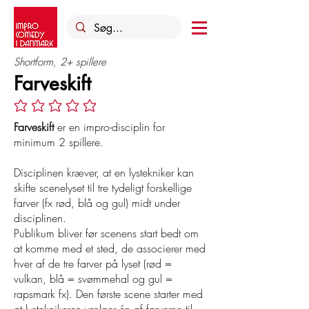
Shortform, 2+ spillere
Farveskift
Ingen bedømmelser endnu
Farveskift
er en impro-disciplin for
minimum 2 spillere.
Disciplinen kræver, at en lystekniker kan
skifte scenelyset til tre tydeligt forskellige
farver (fx rød, blå og gul) midt under
disciplinen.
Publikum bliver før scenens start bedt om
at komme med et sted, de associerer med
hver af de tre farver på lyset (rød =
vulkan, blå = svømmehal og gul =
rapsmark fx). Den første scene starter med