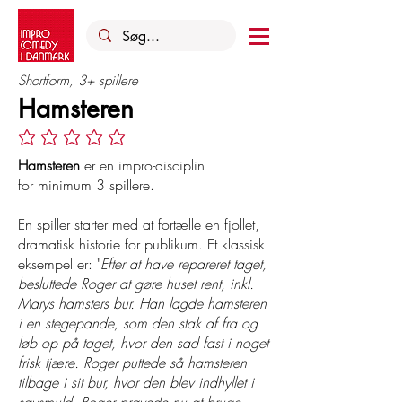
Shortform, 3+ spillere
Hamsteren
Ingen bedømmelser endnu
Hamsteren
er en impro-disciplin
for minimum 3 spillere.
En spiller starter med at fortælle en fjollet,
dramatisk historie for publikum. Et klassisk
eksempel er: "
Efter at have repareret taget,
besluttede Roger at gøre huset rent, inkl.
Marys hamsters bur. Han lagde hamsteren
i en stegepande, som den stak af fra og
løb op på taget, hvor den sad fast i noget
frisk tjære. Roger puttede så hamsteren
tilbage i sit bur, hvor den blev indhyllet i