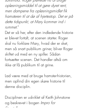
savsmuld. Roger prøvede nu at bruge
opløsningsmiddel til at gøre dyret rent,
men dampene fra opløsningsmidlet fik
hamsteren til at dø af hjertestop. Det er på
dette tidspunkt, at Mary kommer ind i
rummet.
"
Det er så her, efter den indledende historie
er blevet fortalt, at scenen starter. Roger
skal nu forklare Mary, hvad der er sket,
men så snart publikum griner, bliver Roger
skiftet ud med en ny spiller. Sådan
fortsætter scenen. Det handler altså om
ikke at få publikum til at grine.
Lad være med at bruge hamster-historien,
men opfind din egen skøre historie til
denne disciplin.
Disciplinen er udviklet af Keith Johnstone
og beskrevet i bogen
Impro for
Storytellers.