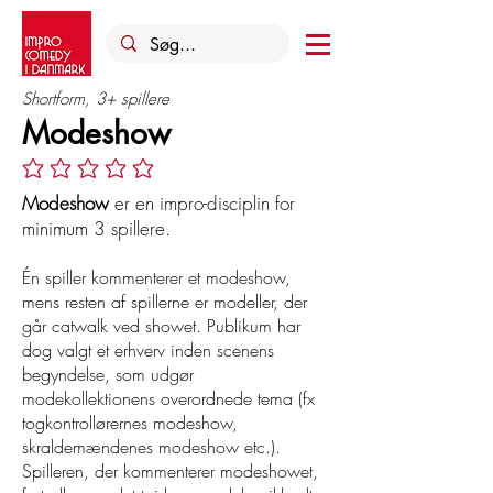
Shortform, 3+ spillere
Modeshow
Ingen bedømmelser endnu
Modeshow
er en impro-disciplin for
minimum 3 spillere.
Én spiller kommenterer et modeshow,
mens resten af spillerne er modeller, der
går catwalk ved showet. Publikum har
dog valgt et erhverv inden scenens
begyndelse, som udgør
modekollektionens overordnede tema (fx
togkontrollørernes modeshow,
skraldemændenes modeshow etc.).
Spilleren, der kommenterer modeshowet,