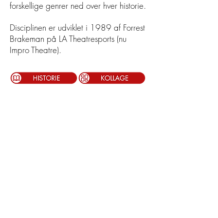
forskellige genrer ned over hver historie.
Disciplinen er udviklet i 1989 af Forrest
Brakeman på LA Theatresports (nu
Impro Theatre).
Bedøm disciplinen
Vælg hvor mange stjerner du vil give disciplinen
©
2020-2026
Impro Comedy i Danmark