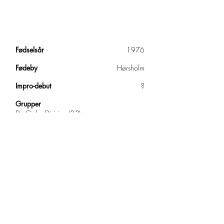
Fødselsår
1976
Fødeby
Hørsholm
Impro-debut
?
Grupper
De Gales Division (?-?)
Det Hvide Snit (?-2019)
Kryds og Bolle
(2018-2019)