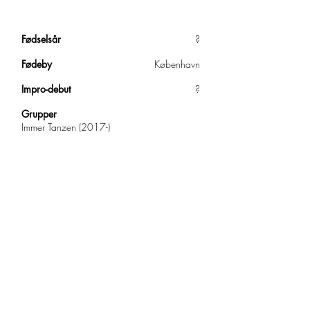
Fødselsår
?
Fødeby
København
Impro-debut
?
Grupper
Immer Tanzen (2017-)
Knald I Låget (2017)
©
2020-2026
Impro Comedy i Danmark