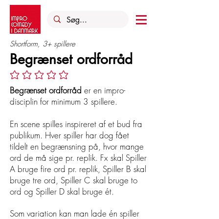
Shortform, 3+ spillere
Begrænset ordforråd
Ingen bedømmelser endnu
Begrænset ordforråd
er en
impro
-
disciplin for minimum 3 spillere.
En scene spilles inspireret af et bud fra
publikum. Hver spiller har dog fået
tildelt en begrænsning på, hvor mange
ord de må sige pr. replik. Fx skal Spiller
A bruge fire ord pr. replik, Spiller B skal
bruge tre ord, Spiller C skal bruge to
ord og Spiller D skal bruge ét.
Som variation kan man lade én spiller