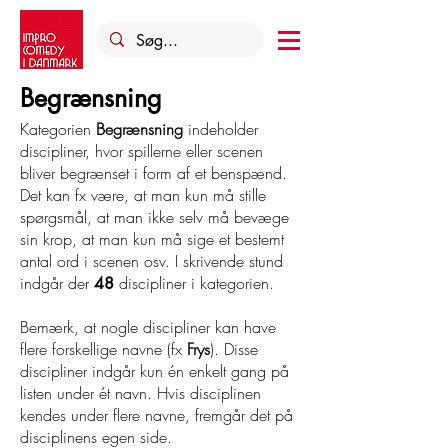
Begrænsning
Kategorien
Begrænsning
indeholder
discipliner, hvor spillerne eller scenen
bliver begrænset i form af et benspænd.
Det kan fx være, at man kun må stille
spørgsmål, at man ikke selv må bevæge
sin krop, at man kun må sige et bestemt
antal ord i scenen osv. I skrivende stund
indgår der
discipliner i kategorien.
48
Bemærk, at nogle discipliner kan have
flere forskellige navne (fx
Frys
). Disse
discipliner indgår kun én enkelt gang på
listen under ét navn. Hvis disciplinen
kendes under flere navne, fremgår det på
disciplinens egen side.