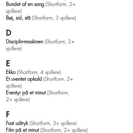
Bundet af en sang
(Shortform, 2+
spillere)
Bøj, sid, stå
(Shortform, 3 spillere)
D
Disciplin-maskinen
(Shortform, 2+
spillere)
E
Ekko
(Shortform, 4 spillere)
Et uventet opkald
(Shortform, 2+
spillere)
Eventyr på et minut
(Shortform,
2+
spillere)
F
Fast udtryk
(Shortform, 3+ spillere)
Film på et minut
(Shortform, 2+ spillere)