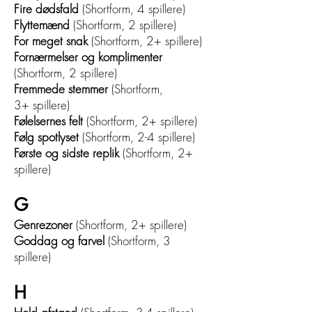
Fire dødsfald
(Shortform, 4 spillere)
Flyttemænd
(Shortform, 2 spillere)
For meget snak
(Shortform, 2+ spillere)
Fornærmelser og komplimenter
(Shortform, 2 spillere)
Fremmede stemmer
(Shortform,
3+
spillere)
Følelsernes felt
(Shortform, 2+ spillere)
Følg spotlyset
(Shortform, 2-4 spillere)
Første og sidste replik
(Shortform, 2+
spillere)
G
Genrezoner
(Shortform, 2+ spillere)
Goddag og farvel
(Shortform, 3
spillere)
H