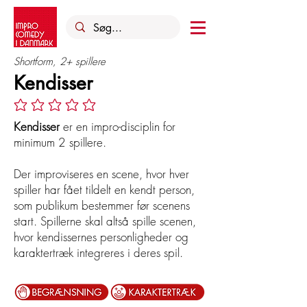
Shortform, 2+ spillere
Kendisser
Ingen bedømmelser endnu
Kendisser
er en impro-disciplin for
minimum 2 spillere.
Der improviseres en scene, hvor hver
spiller har fået tildelt en kendt person,
som publikum bestemmer før scenens
start. Spillerne skal altså spille scenen,
hvor kendissernes personligheder og
karaktertræk integreres i deres spil.